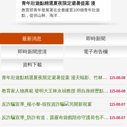
教
青年壯遊點精選夏夜限定避暑提案 漫
在
教育部青年發展署在全臺建置100個青年壯遊
譽
點，提供山林、海洋...
最新消息
即時新聞
即時新聞澄清
電子布告欄
資料下載
青年壯遊點精選夏夜限定避暑提案 漫天蝠影、竹林尋蛙、茶香夜觀 邀青年暮色出發
115-08-08
教育家人物典範 發明大王林永禎教授 用自身經歷點亮學生的路
115-08-08
反詐騙宣導_楊小黎-假投資詐騙
115-08-07
反詐騙宣導_防詐有道，霹靂布袋戲陪你守護荷包不受騙
115-08-07