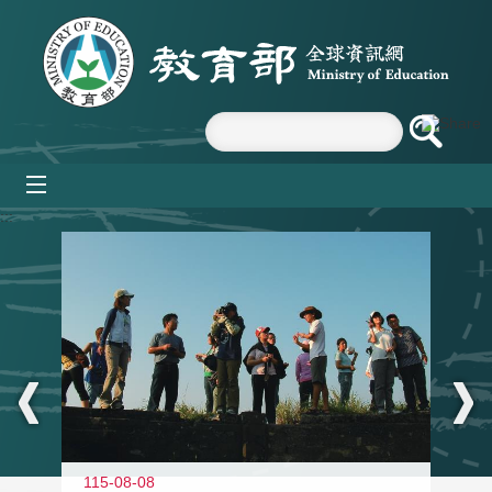
跳到主要內容區塊
mobile_menu
:::
11
115-08-08