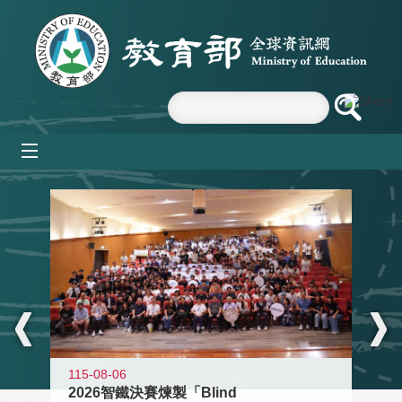
跳到主要內容區塊
mobile_menu
:::
115-08-06
2026智鐵決賽煉製「Blind
11