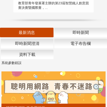
匯
教育部青年發展署主辦的第23屆智慧鐵人創意競
賽決賽暨國際賽，...
教
「
最新消息
即時新聞
即時新聞澄清
電子布告欄
資料下載
系統參數錯誤