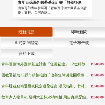
青年百億海外圓夢基金計畫「無礙征途
國
由教育部青年發展署「青年百億海外圓夢基金計
無
畫」支持、台灣適應...
是
最新消息
即時新聞
即時新聞澄清
電子布告欄
資料下載
青年百億海外圓夢基金計畫「無礙征途」 12位特教與弱勢青年勇闖西班牙 跨越感官限制見證生命蛻變
115-08-09
國教署補助22縣市積極推動「改善無障礙校園環境計畫」 打造友善、安全、無礙學習空間
115-08-09
青年壯遊點精選夏夜限定避暑提案 漫天蝠影、竹林尋蛙、茶香夜觀 邀青年暮色出發
115-08-08
教育家人物典範 發明大王林永禎教授 用自身經歷點亮學生的路
115-08-08