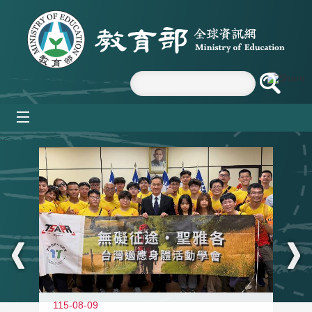
跳到主要內容區塊
mobile_menu
:::
115-08-09
11