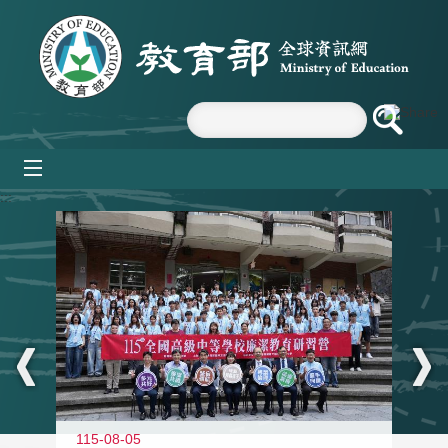
跳到主要內容區塊
mobile_menu
:::
115-08-05
11