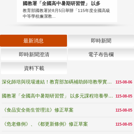
國教署「全國高中暑期研習營」 以多
學
教育部國教署於8月5日舉辦「115年度全國高級
教
中等學校廉潔教...
「
最新消息
即時新聞
即時新聞澄清
電子布告欄
資料下載
深化師培與現場連結！教育部加碼補助師培教學實踐研究 10月師培國際研討會交流教學實踐經驗
115-08-06
國教署「全國高中暑期研習營」 以多元課程培養學生瞭解誠信專業與倫理價值
115-08-05
《食品安全衛生管理法》修正草案
115-08-05
《危老條例》、《都更新條例》修正草案
115-08-05