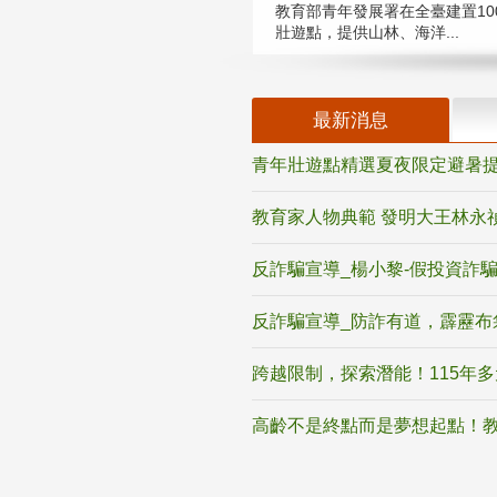
教育部青年發展署在全臺建置10
壯遊點，提供山林、海洋...
最新消息
青年壯遊點精選夏夜限定避暑提
教育家人物典範 發明大王林永
反詐騙宣導_楊小黎-假投資詐
反詐騙宣導_防詐有道，霹靂布
跨越限制，探索潛能！115年
高齡不是終點而是夢想起點！教