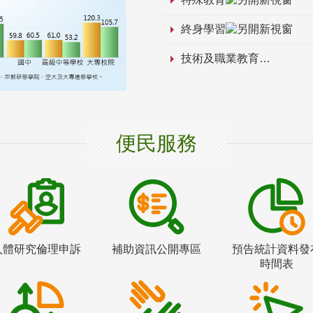
終身學習
技術及職業教育
便民服務
人體研究倫理申訴
補助資訊公開專區
預告統計資料發
時間表