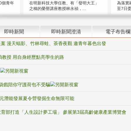
在明新科技大學任教、有「發明大王」
0個青年
為落實
之稱的榮譽講座教授林永禎，...
至7日委
即時新聞
即時新聞澄清
電子布告欄
案 漫天蝠影、竹林尋蛙、茶香夜觀 邀青年暮色出發
禎教授 用自身經歷點亮學生的路
騙
袋戲陪你守護荷包不受騙
多元潛能發展夏令營發掘生命無限可能
育部打造「人生設計夢工場」 參展第3屆高齡健康產業博覽會