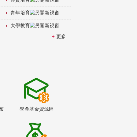
青年培育
大學教育
更多
布
學產基金資源區