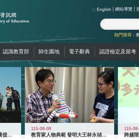
網站導覽
:::
English
熱門搜尋：
認識教育部
師生園地
電子辭典
認證檢定及留考
115-08-08
115-08
教育家人物典範 發明大王林永禎教授
青年壯遊點精選夏夜限定避暑提案 漫