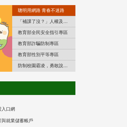
聰明用網路 青春不迷路
「補課了沒？」人權及轉型正義教育專區
教育部全民安全指引專區
教育部詐騙防制專區
教育部性別平等專區
防制校園霸凌，勇敢說出來！
習入口網
育與就業儲蓄帳戶