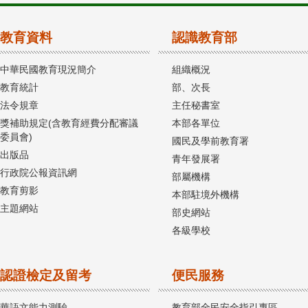
教育資料
認識教育部
中華民國教育現況簡介
組織概況
教育統計
部、次長
法令規章
主任秘書室
獎補助規定(含教育經費分配審議
本部各單位
委員會)
國民及學前教育署
出版品
青年發展署
行政院公報資訊網
部屬機構
教育剪影
本部駐境外機構
主題網站
部史網站
各級學校
認證檢定及留考
便民服務
華語文能力測驗
教育部全民安全指引專區