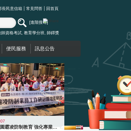
部長民意信箱
常見問答
回首頁
進階搜尋
教師資格考試
教育學分班
師鐸獎
便民服務
訊息公告
-07
落實校園霸凌防制教育 強化專業知能