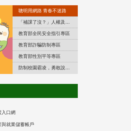
聰明用網路 青春不迷路
「補課了沒？」人權及轉型正義教育專區
教育部全民安全指引專區
教育部詐騙防制專區
教育部性別平等專區
防制校園霸凌，勇敢說出來！
習入口網
育與就業儲蓄帳戶