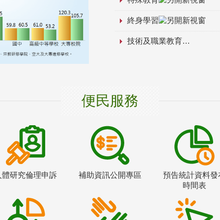
終身學習
技術及職業教育
便民服務
人體研究倫理申訴
補助資訊公開專區
預告統計資料發
時間表