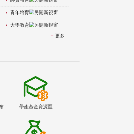
青年培育
大學教育
更多
布
學產基金資源區