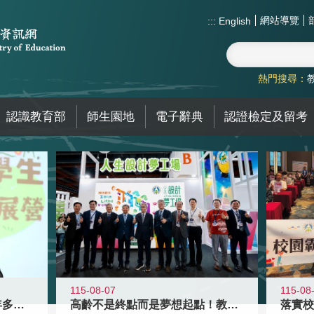
網站導覽
:::
English
熱門搜尋：
認識教育部
師生園地
電子辭典
認證檢定及留考
115-08-07
115-08
高齡不是終點而是夢想起點！教育部打
跨越限制，探索潛能！115年多元潛