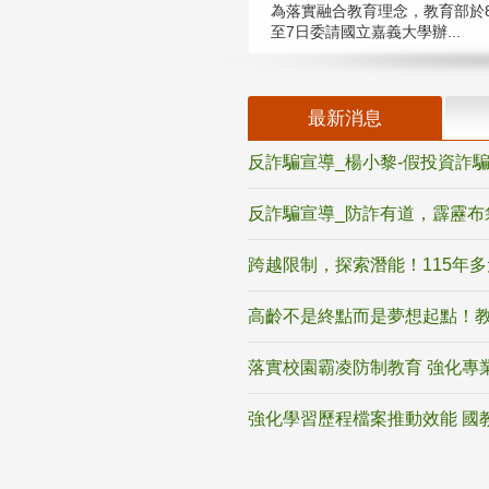
為落實融合教育理念，教育部於8
至7日委請國立嘉義大學辦...
最新消息
反詐騙宣導_楊小黎-假投資詐
反詐騙宣導_防詐有道，霹靂布
跨越限制，探索潛能！115年
高齡不是終點而是夢想起點！教
落實校園霸凌防制教育 強化專
強化學習歷程檔案推動效能 國