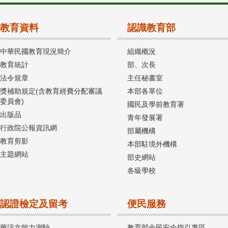
教育資料
認識教育部
中華民國教育現況簡介
組織概況
教育統計
部、次長
法令規章
主任秘書室
獎補助規定(含教育經費分配審議
本部各單位
委員會)
國民及學前教育署
出版品
青年發展署
行政院公報資訊網
部屬機構
教育剪影
本部駐境外機構
主題網站
部史網站
各級學校
認證檢定及留考
便民服務
華語文能力測驗
教育部全民安全指引專區