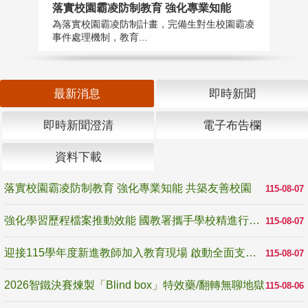
落實校園霸凌防制教育 強化專業知能
迎
為落實校園霸凌防制計畫，完備生對生校園霸凌
1
事件處理機制，教育...
數
最新消息
即時新聞
即時新聞澄清
電子布告欄
資料下載
落實校園霸凌防制教育 強化專業知能 共築友善校園
115-08-07
強化學習歷程檔案推動效能 國教署攜手學校精進行政與教學支持
115-08-07
迎接115學年度新進教師加入教育現場 啟動全面支持陪伴
115-08-07
2026智鐵決賽煉製「Blind box」特效藥/翻轉無聊地獄
115-08-06