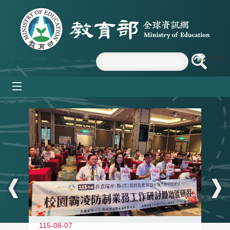
跳到主要內容區塊
mobile_menu
:::
115-08-07
11