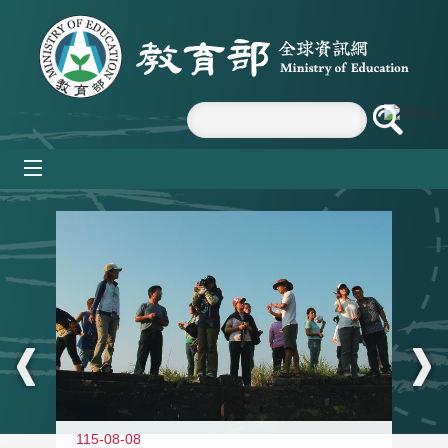
跳到主要內容區塊
mobile_menu
:::
11
115-08-08