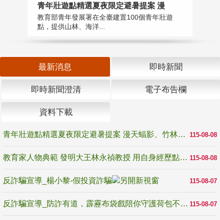
教
青年壯遊點精選夏夜限定避暑提案 漫
在
教育部青年發展署在全臺建置100個青年壯遊
譽
點，提供山林、海洋...
最新消息
即時新聞
即時新聞澄清
電子布告欄
資料下載
青年壯遊點精選夏夜限定避暑提案 漫天蝠影、竹林尋蛙、茶香夜觀 邀青年暮色出發
115-08-08
教育家人物典範 發明大王林永禎教授 用自身經歷點亮學生的路
115-08-08
反詐騙宣導_楊小黎-假投資詐騙
115-08-07
反詐騙宣導_防詐有道，霹靂布袋戲陪你守護荷包不受騙
115-08-07