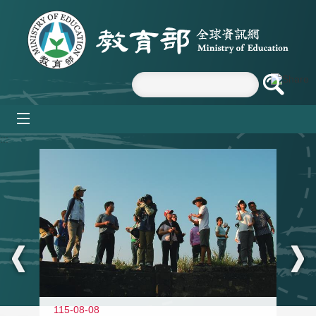
跳到主要內容區塊
mobile_menu
:::
11
115-08-08