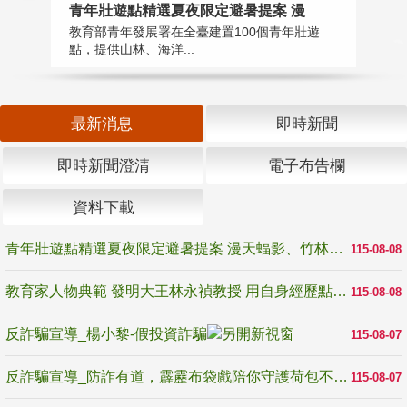
教
青年壯遊點精選夏夜限定避暑提案 漫
在
教育部青年發展署在全臺建置100個青年壯遊
譽
點，提供山林、海洋...
最新消息
即時新聞
即時新聞澄清
電子布告欄
資料下載
青年壯遊點精選夏夜限定避暑提案 漫天蝠影、竹林尋蛙、茶香夜觀 邀青年暮色出發
115-08-08
教育家人物典範 發明大王林永禎教授 用自身經歷點亮學生的路
115-08-08
反詐騙宣導_楊小黎-假投資詐騙
115-08-07
反詐騙宣導_防詐有道，霹靂布袋戲陪你守護荷包不受騙
115-08-07