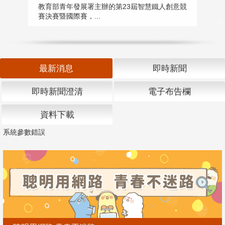
匯
教育部青年發展署主辦的第23屆智慧鐵人創意競
賽決賽暨國際賽，...
教
「
最新消息
即時新聞
即時新聞澄清
電子布告欄
資料下載
系統參數錯誤