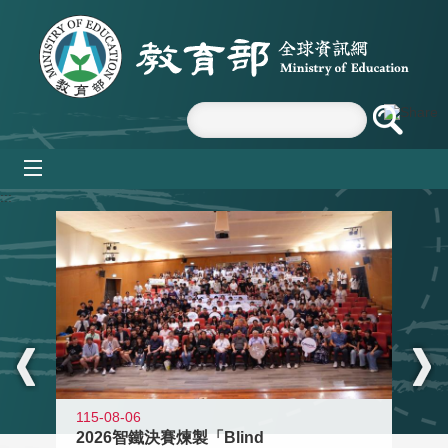
跳到主要內容區塊
mobile_menu
:::
115-08-06
2026智鐵決賽煉製「Blind
11