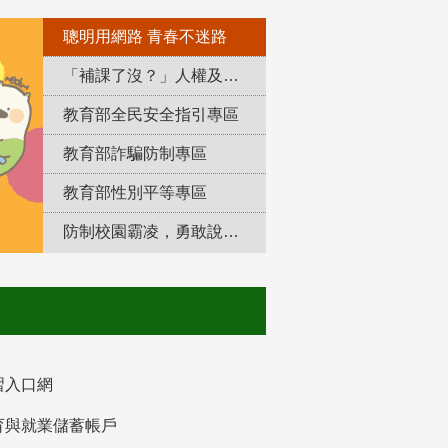
聰明用網路 青春不迷路
「補課了沒？」人權及轉型正義教育專區
教育部全民安全指引專區
教育部詐騙防制專區
教育部性別平等專區
防制校園霸凌，勇敢說出來！
習入口網
育與就業儲蓄帳戶