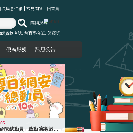
部長民意信箱
常見問答
回首頁
進階搜尋
教師資格考試
教育學分班
師鐸獎
便民服務
訊息公告
-05
「夏日網安總動員」啟動 寓教於樂提