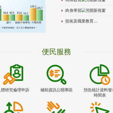
終身學習
技術及職業教育
便民服務
人體研究倫理申訴
補助資訊公開專區
預告統計資料發
時間表