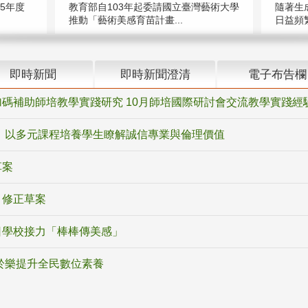
5年度
教育部自103年起委請國立臺灣藝術大學
隨著生
推動「藝術美感育苗計畫...
日益頻繁
即時新聞
即時新聞澄清
電子布告欄
碼補助師培教學實踐研究 10月師培國際研討會交流教學實踐經
 以多元課程培養學生瞭解誠信專業與倫理價值
草案
》修正草案
日學校接力「棒棒傳美感」
於樂提升全民數位素養