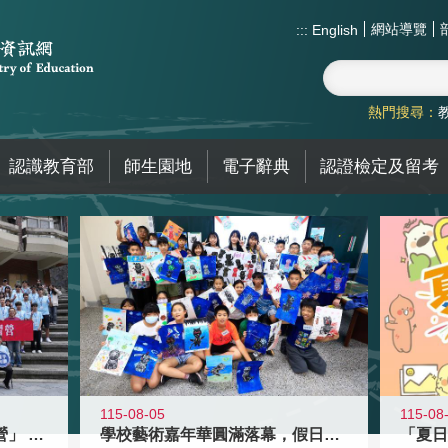
網站導覽
:::
English
熱門搜尋：
認識教育部
師生園地
電子辭典
認證檢定及留考
115-08-05
115-08
國教署「全國高中暑期研習營」 以多
學校藝術嘉年華圓滿落幕，假日學校接