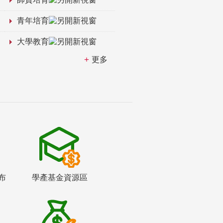
青年培育
大學教育
更多
布
學產基金資源區