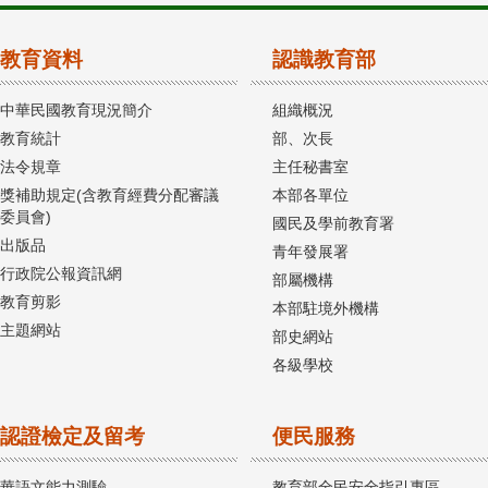
教育資料
認識教育部
中華民國教育現況簡介
組織概況
教育統計
部、次長
法令規章
主任秘書室
獎補助規定(含教育經費分配審議
本部各單位
委員會)
國民及學前教育署
出版品
青年發展署
行政院公報資訊網
部屬機構
教育剪影
本部駐境外機構
主題網站
部史網站
各級學校
認證檢定及留考
便民服務
華語文能力測驗
教育部全民安全指引專區