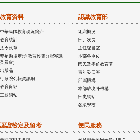
教育資料
認識教育部
中華民國教育現況簡介
組織概況
教育統計
部、次長
法令規章
主任秘書室
獎補助規定(含教育經費分配審議
本部各單位
委員會)
國民及學前教育署
出版品
青年發展署
行政院公報資訊網
部屬機構
教育剪影
本部駐境外機構
主題網站
部史網站
各級學校
認證檢定及留考
便民服務
華語文能力測驗
教育部全民安全指引專區