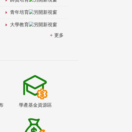
青年培育
大學教育
更多
布
學產基金資源區