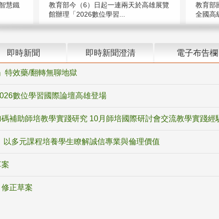
智慧鐵
教育部今（6）日起一連兩天於高雄展覽
教育部
館辦理「2026數位學習...
全國高級
即時新聞
即時新聞澄清
電子布告欄
ox」特效藥/翻轉無聊地獄
2026數位學習國際論壇高雄登場
碼補助師培教學實踐研究 10月師培國際研討會交流教學實踐經
 以多元課程培養學生瞭解誠信專業與倫理價值
草案
》修正草案