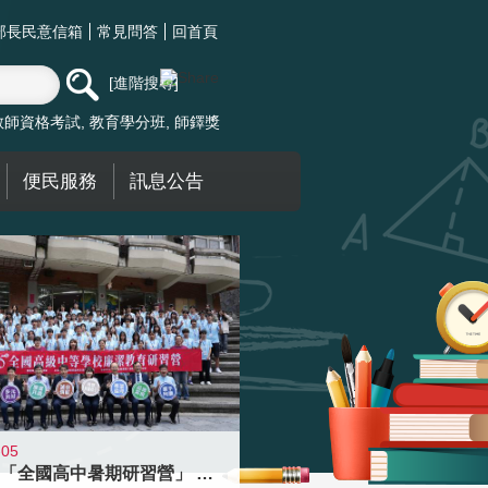
部長民意信箱
常見問答
回首頁
進階搜尋
教師資格考試
教育學分班
師鐸獎
便民服務
訊息公告
-05
國教署「全國高中暑期研習營」 以多