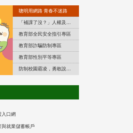
聰明用網路 青春不迷路
「補課了沒？」人權及轉型正義教育專區
教育部全民安全指引專區
教育部詐騙防制專區
教育部性別平等專區
防制校園霸凌，勇敢說出來！
習入口網
育與就業儲蓄帳戶