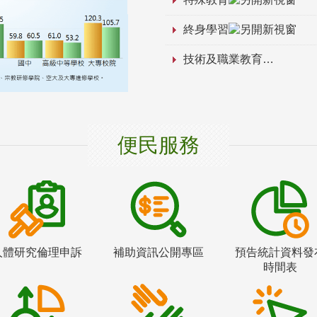
終身學習
技術及職業教育
便民服務
人體研究倫理申訴
補助資訊公開專區
預告統計資料發
時間表