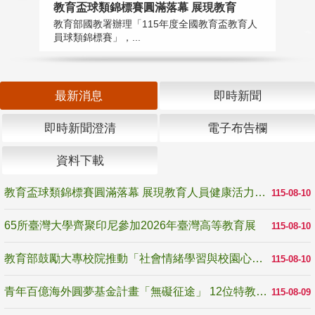
教育盃球類錦標賽圓滿落幕 展現教育
6
教育部國教署辦理「115年度全國教育盃教育人
「
員球類錦標賽」，...
首
最新消息
即時新聞
即時新聞澄清
電子布告欄
資料下載
教育盃球類錦標賽圓滿落幕 展現教育人員健康活力與團隊精神
115-08-10
65所臺灣大學齊聚印尼參加2026年臺灣高等教育展
115-08-10
教育部鼓勵大專校院推動「社會情緒學習與校園心理健康促進計畫」 培育校園「心」韌性
115-08-10
青年百億海外圓夢基金計畫「無礙征途」 12位特教與弱勢青年勇闖西班牙 跨越感官限制見證生命蛻變
115-08-09