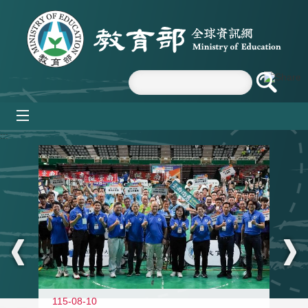
跳到主要內容區塊
mobile_menu
:::
115-08-10
11