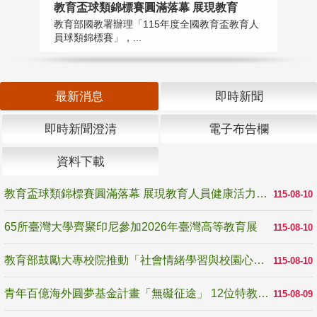
教育盃球類錦標賽圓滿落幕 展現教育
6
教育部國教署辦理「115年度全國教育盃教育人
「
員球類錦標賽」，...
首
最新消息
即時新聞
即時新聞澄清
電子布告欄
資料下載
教育盃球類錦標賽圓滿落幕 展現教育人員健康活力與團隊精神
115-08-10
65所臺灣大學齊聚印尼參加2026年臺灣高等教育展
115-08-10
教育部鼓勵大專校院推動「社會情緒學習與校園心理健康促進計畫」 培育校園「心」韌性
115-08-10
青年百億海外圓夢基金計畫「無礙征途」 12位特教與弱勢青年勇闖西班牙 跨越感官限制見證生命蛻變
115-08-09