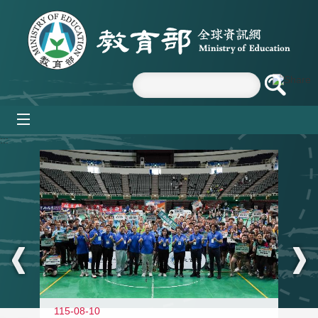
跳到主要內容區塊
mobile_menu
:::
115-08-10
11