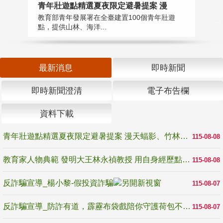
教
青年壯遊點精選夏夜限定避暑提案 漫
在
教育部青年發展署在全臺建置100個青年壯遊
譽
點，提供山林、海洋...
最新消息
即時新聞
即時新聞澄清
電子布告欄
資料下載
青年壯遊點精選夏夜限定避暑提案 漫天蝠影、竹林尋蛙、茶香夜觀 邀青年暮色出發
115-08-08
教育家人物典範 發明大王林永禎教授 用自身經歷點亮學生的路
115-08-08
反詐騙宣導_楊小黎-假投資詐騙
115-08-07
反詐騙宣導_防詐有道，霹靂布袋戲陪你守護荷包不受騙
115-08-07