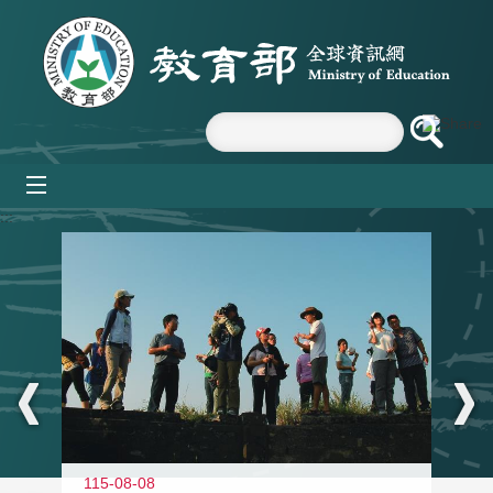
跳到主要內容區塊
mobile_menu
:::
11
115-08-08