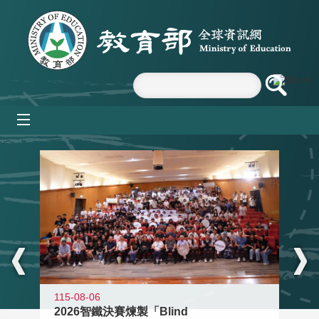
跳到主要內容區塊
mobile_menu
:::
115-08-06
2026智鐵決賽煉製「Blind
11