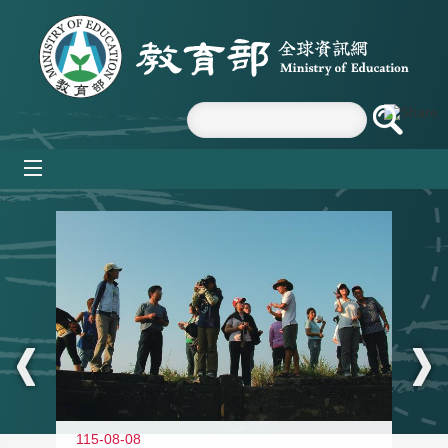
跳到主要內容區塊
mobile_menu
:::
11
115-08-08