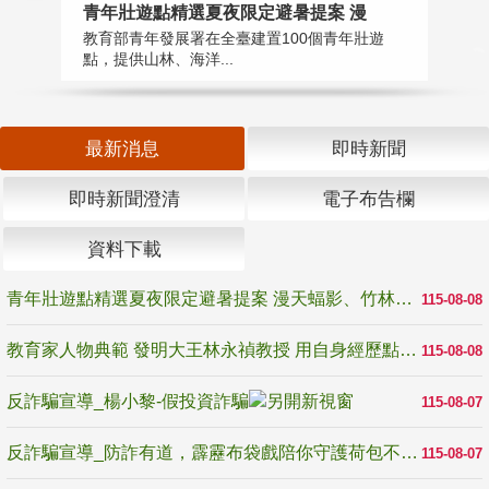
教
青年壯遊點精選夏夜限定避暑提案 漫
在
教育部青年發展署在全臺建置100個青年壯遊
譽
點，提供山林、海洋...
最新消息
即時新聞
即時新聞澄清
電子布告欄
資料下載
青年壯遊點精選夏夜限定避暑提案 漫天蝠影、竹林尋蛙、茶香夜觀 邀青年暮色出發
115-08-08
教育家人物典範 發明大王林永禎教授 用自身經歷點亮學生的路
115-08-08
反詐騙宣導_楊小黎-假投資詐騙
115-08-07
反詐騙宣導_防詐有道，霹靂布袋戲陪你守護荷包不受騙
115-08-07