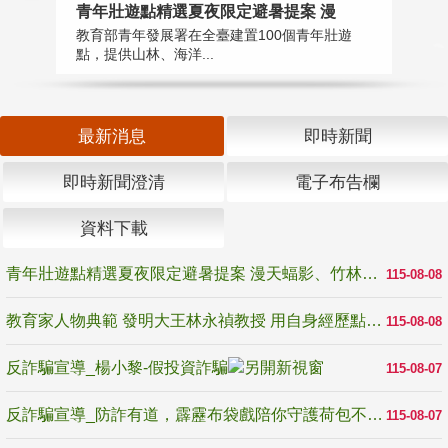
教
青年壯遊點精選夏夜限定避暑提案 漫
在
教育部青年發展署在全臺建置100個青年壯遊
譽
點，提供山林、海洋...
最新消息
即時新聞
即時新聞澄清
電子布告欄
資料下載
青年壯遊點精選夏夜限定避暑提案 漫天蝠影、竹林尋蛙、茶香夜觀 邀青年暮色出發
115-08-08
教育家人物典範 發明大王林永禎教授 用自身經歷點亮學生的路
115-08-08
反詐騙宣導_楊小黎-假投資詐騙
115-08-07
反詐騙宣導_防詐有道，霹靂布袋戲陪你守護荷包不受騙
115-08-07