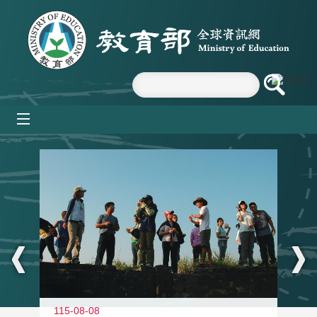
跳到主要內容區塊
mobile_menu
:::
11
115-08-08