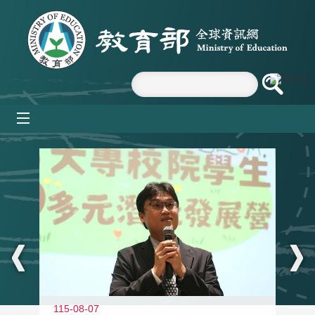
跳到主要內容區塊
mobile_menu
:::
11
115-08-07