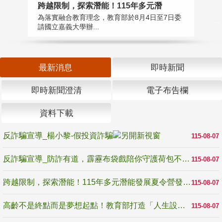
高
跨越限制，探索潛能！115年多元潛
教
為落實融合教育理念，教育部於8月4日至7日委
博
請國立嘉義大學辦...
最新消息
即時新聞
即時新聞澄清
電子布告欄
資料下載
反詐騙宣導_楊小黎-假投資詐騙
115-08-07
反詐騙宣導_防詐有道，霹靂布袋戲陪你守護荷包不受騙
115-08-07
跨越限制，探索潛能！115年多元潛能發展夏令營發掘生命無限可能
115-08-07
高齡不是終點而是夢想起點！教育部打造「人生設計夢工場」 參展第3屆高齡健康產業博覽會
115-08-07