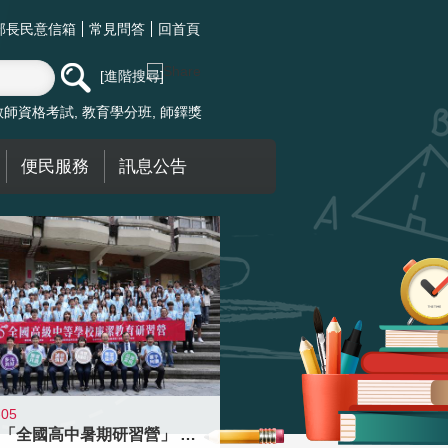
部長民意信箱
常見問答
回首頁
進階搜尋
教師資格考試
教育學分班
師鐸獎
便民服務
訊息公告
-05
國教署「全國高中暑期研習營」 以多