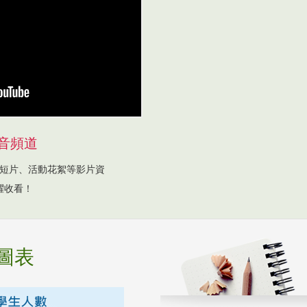
音頻道
短片、活動花絮等影片資
躍收看！
圖表