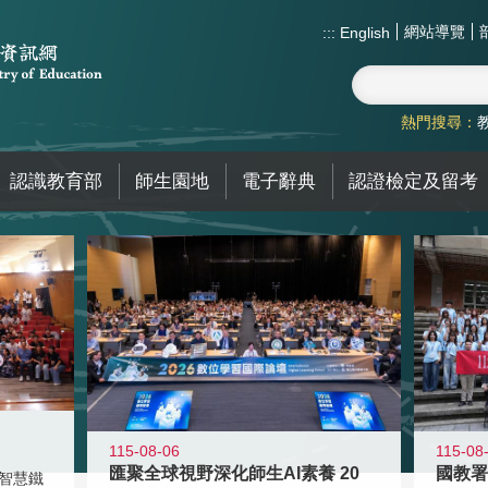
網站導覽
:::
English
熱門搜尋：
認識教育部
師生園地
電子辭典
認證檢定及留考
115-08-06
115-08
匯聚全球視野深化師生AI素養 20
智慧鐵