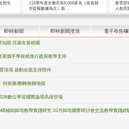
教育部
生對生
115學年度全臺共有8,000多名（依各縣
人創意競
市提報數據為主）新...
即時新聞
即時新聞澄清
電子布告欄
業知能 共築友善校園
教署攜手學校精進行政與教學支持
教育現場 啟動全面支持陪伴
ox」特效藥/翻轉無聊地獄
2026數位學習國際論壇高雄登場
碼補助師培教學實踐研究 10月師培國際研討會交流教學實踐經