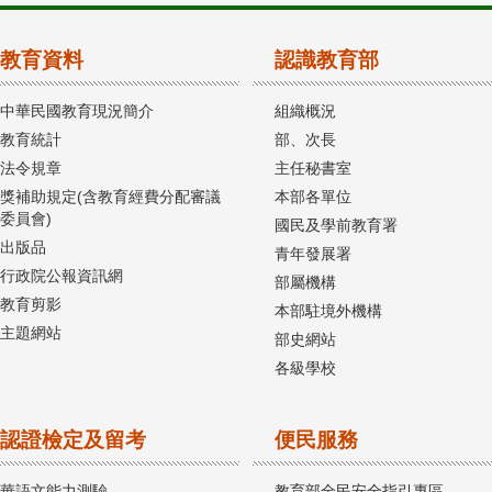
教育資料
認識教育部
中華民國教育現況簡介
組織概況
教育統計
部、次長
法令規章
主任秘書室
獎補助規定(含教育經費分配審議
本部各單位
委員會)
國民及學前教育署
出版品
青年發展署
行政院公報資訊網
部屬機構
教育剪影
本部駐境外機構
主題網站
部史網站
各級學校
認證檢定及留考
便民服務
華語文能力測驗
教育部全民安全指引專區