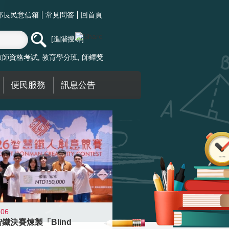
部長民意信箱
常見問答
回首頁
進階搜尋
教師資格考試
教育學分班
師鐸獎
便民服務
訊息公告
-06
智鐵決賽煉製「Blind