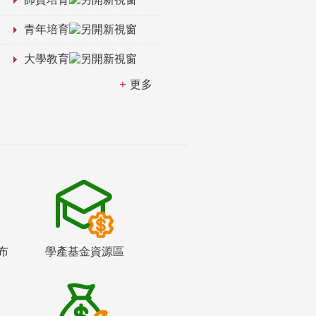
青年培育
大學教育
更多
布
學產基金資源區