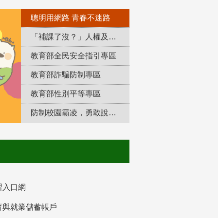
聰明用網路 青春不迷路
「補課了沒？」人權及轉型正義教育專區
教育部全民安全指引專區
教育部詐騙防制專區
教育部性別平等專區
防制校園霸凌，勇敢說出來！
習入口網
育與就業儲蓄帳戶