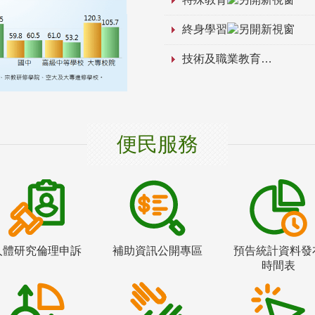
終身學習
技術及職業教育
便民服務
人體研究倫理申訴
補助資訊公開專區
預告統計資料發
時間表