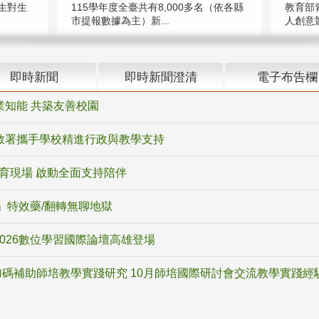
教育部
生對生
115學年度全臺共有8,000多名（依各縣
人創意競
市提報數據為主）新...
即時新聞
即時新聞澄清
電子布告欄
業知能 共築友善校園
教署攜手學校精進行政與教學支持
教育現場 啟動全面支持陪伴
ox」特效藥/翻轉無聊地獄
2026數位學習國際論壇高雄登場
碼補助師培教學實踐研究 10月師培國際研討會交流教學實踐經