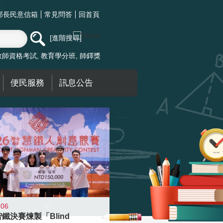
部長民意信箱
常見問答
回首頁
進階搜尋
教師資格考試
教育學分班
師鐸獎
便民服務
訊息公告
-06
智鐵決賽煉製「Blind