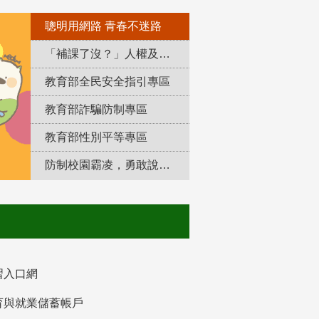
聰明用網路 青春不迷路
「補課了沒？」人權及轉型正義教育專區
教育部全民安全指引專區
教育部詐騙防制專區
教育部性別平等專區
防制校園霸凌，勇敢說出來！
習入口網
育與就業儲蓄帳戶