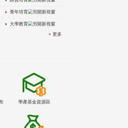
青年培育
大學教育
更多
布
學產基金資源區