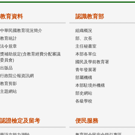
教育資料
認識教育部
中華民國教育現況簡介
組織概況
教育統計
部、次長
法令規章
主任秘書室
獎補助規定(含教育經費分配審議
本部各單位
委員會)
國民及學前教育署
出版品
青年發展署
行政院公報資訊網
部屬機構
教育剪影
本部駐境外機構
主題網站
部史網站
各級學校
認證檢定及留考
便民服務
華語文能力測驗
教育部全民安全指引專區