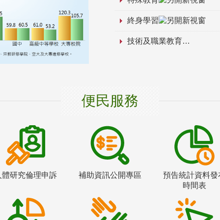
終身學習
技術及職業教育
便民服務
人體研究倫理申訴
補助資訊公開專區
預告統計資料發
時間表