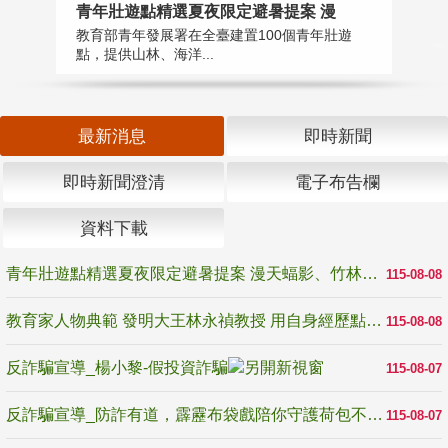
教
青年壯遊點精選夏夜限定避暑提案 漫
在
教育部青年發展署在全臺建置100個青年壯遊
譽
點，提供山林、海洋...
最新消息
即時新聞
即時新聞澄清
電子布告欄
資料下載
青年壯遊點精選夏夜限定避暑提案 漫天蝠影、竹林尋蛙、茶香夜觀 邀青年暮色出發
115-08-08
教育家人物典範 發明大王林永禎教授 用自身經歷點亮學生的路
115-08-08
反詐騙宣導_楊小黎-假投資詐騙
115-08-07
反詐騙宣導_防詐有道，霹靂布袋戲陪你守護荷包不受騙
115-08-07