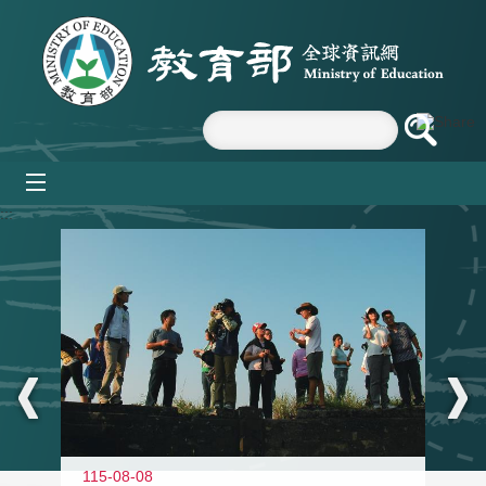
跳到主要內容區塊
mobile_menu
:::
11
115-08-08