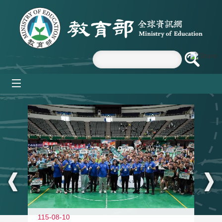
跳到主要內容區塊
mobile_menu
:::
115-08-10
11