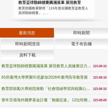
教育盃球類錦標賽圓滿落幕 展現教育
6
教育部國教署辦理「115年度全國教育盃教育人
「
員球類錦標賽」，...
首
最新消息
即時新聞
即時新聞澄清
電子布告欄
資料下載
教育盃球類錦標賽圓滿落幕 展現教育人員健康活力與團隊精神
115-08-10
65所臺灣大學齊聚印尼參加2026年臺灣高等教育展
115-08-10
教育部鼓勵大專校院推動「社會情緒學習與校園心理健康促進計畫」 培育校園「心」韌性
115-08-10
青年百億海外圓夢基金計畫「無礙征途」 12位特教與弱勢青年勇闖西班牙 跨越感官限制見證生命蛻變
115-08-09