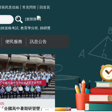
部長民意信箱
常見問答
回首頁
進階搜尋
教師資格考試
教育學分班
師鐸獎
便民服務
訊息公告
-05
國教署「全國高中暑期研習營」 以多