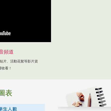
音頻道
短片、活動花絮等影片資
躍收看！
圖表