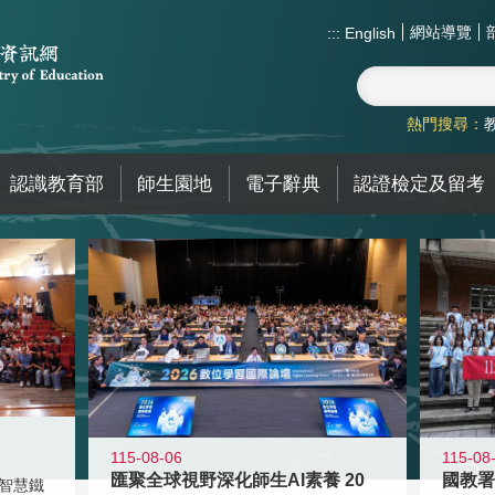
網站導覽
:::
English
熱門搜尋：
認識教育部
師生園地
電子辭典
認證檢定及留考
115-08-06
115-08
匯聚全球視野深化師生AI素養 20
智慧鐵