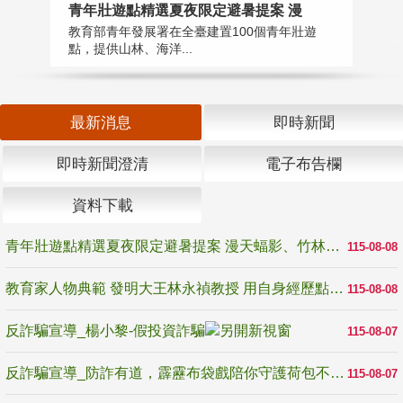
教
青年壯遊點精選夏夜限定避暑提案 漫
在
教育部青年發展署在全臺建置100個青年壯遊
譽
點，提供山林、海洋...
最新消息
即時新聞
即時新聞澄清
電子布告欄
資料下載
青年壯遊點精選夏夜限定避暑提案 漫天蝠影、竹林尋蛙、茶香夜觀 邀青年暮色出發
115-08-08
教育家人物典範 發明大王林永禎教授 用自身經歷點亮學生的路
115-08-08
反詐騙宣導_楊小黎-假投資詐騙
115-08-07
反詐騙宣導_防詐有道，霹靂布袋戲陪你守護荷包不受騙
115-08-07