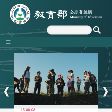
跳到主要內容區塊
mobile_menu
:::
11
115-08-08