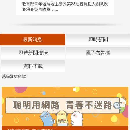
匯
教育部青年發展署主辦的第23屆智慧鐵人創意競
賽決賽暨國際賽，...
教
「
最新消息
即時新聞
即時新聞澄清
電子布告欄
資料下載
系統參數錯誤