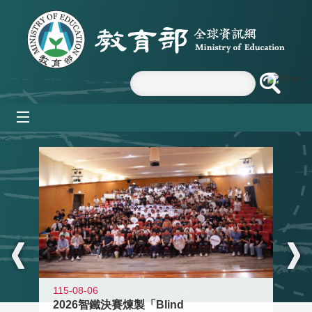
跳到主要內容區塊
mobile_menu
:::
115-08-06
2026智鐵決賽煉製「Blind
11