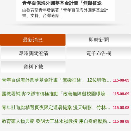
青年百億海外圓夢基金計畫「無礙征途
國
由教育部青年發展署「青年百億海外圓夢基金計
無
畫」支持、台灣適應...
是
最新消息
即時新聞
即時新聞澄清
電子布告欄
資料下載
青年百億海外圓夢基金計畫「無礙征途」 12位特教與弱勢青年勇闖西班牙 跨越感官限制見證生命蛻變
115-08-09
國教署補助22縣市積極推動「改善無障礙校園環境計畫」 打造友善、安全、無礙學習空間
115-08-09
青年壯遊點精選夏夜限定避暑提案 漫天蝠影、竹林尋蛙、茶香夜觀 邀青年暮色出發
115-08-08
教育家人物典範 發明大王林永禎教授 用自身經歷點亮學生的路
115-08-08