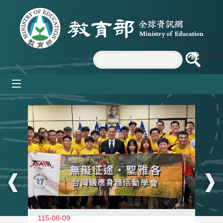
跳到主要內容區塊
mobile_menu
:::
115-08-09
11