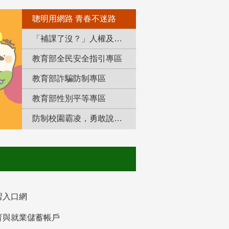
聰明用網路 青春不迷路
「補課了沒？」人權及轉型正義教育專區
教育部全民安全指引專區
教育部詐騙防制專區
教育部性別平等專區
防制校園霸凌，勇敢說出來！
習入口網
育與就業儲蓄帳戶