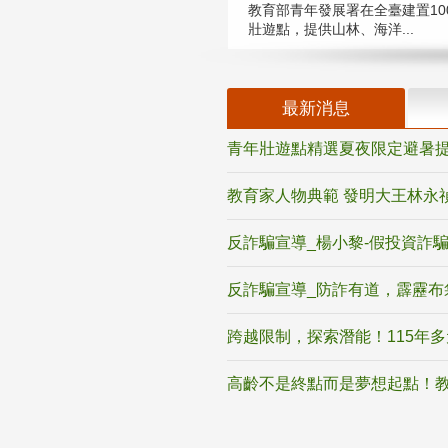
教育部青年發展署在全臺建置10
壯遊點，提供山林、海洋...
最新消息
青年壯遊點精選夏夜限定避暑提
教育家人物典範 發明大王林永
反詐騙宣導_楊小黎-假投資詐
反詐騙宣導_防詐有道，霹靂布
跨越限制，探索潛能！115年
高齡不是終點而是夢想起點！教