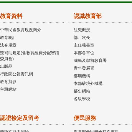
教育資料
認識教育部
中華民國教育現況簡介
組織概況
教育統計
部、次長
法令規章
主任秘書室
獎補助規定(含教育經費分配審議
本部各單位
委員會)
國民及學前教育署
出版品
青年發展署
行政院公報資訊網
部屬機構
教育剪影
本部駐境外機構
主題網站
部史網站
各級學校
認證檢定及留考
便民服務
華語文能力測驗
教育部全民安全指引專區