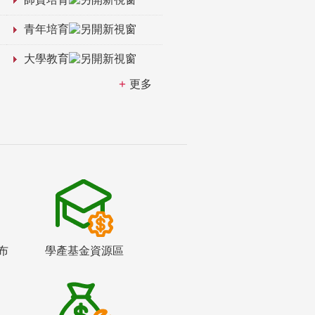
青年培育
大學教育
更多
布
學產基金資源區