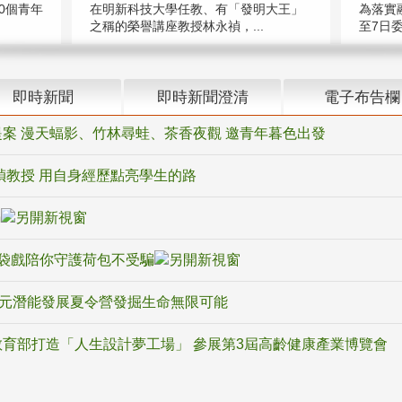
在明新科技大學任教、有「發明大王」
0個青年
為落實
之稱的榮譽講座教授林永禎，...
至7日委
即時新聞
即時新聞澄清
電子布告欄
案 漫天蝠影、竹林尋蛙、茶香夜觀 邀青年暮色出發
禎教授 用自身經歷點亮學生的路
騙
袋戲陪你守護荷包不受騙
多元潛能發展夏令營發掘生命無限可能
育部打造「人生設計夢工場」 參展第3屆高齡健康產業博覽會