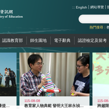
網站導覽
:::
English
熱門搜尋：
認識教育部
師生園地
電子辭典
認證檢定及留考
115-08-08
115-08
教育家人物典範 發明大王林永禎教授
青年壯遊點精選夏夜限定避暑提案 漫