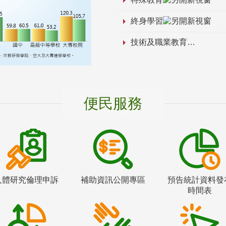
終身學習
技術及職業教育
便民服務
人體研究倫理申訴
補助資訊公開專區
預告統計資料發
時間表