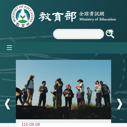
跳到主要內容區塊
mobile_menu
:::
11
115-08-08