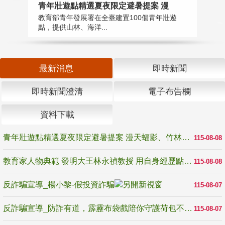
教
青年壯遊點精選夏夜限定避暑提案 漫
在
教育部青年發展署在全臺建置100個青年壯遊
譽
點，提供山林、海洋...
最新消息
即時新聞
即時新聞澄清
電子布告欄
資料下載
青年壯遊點精選夏夜限定避暑提案 漫天蝠影、竹林尋蛙、茶香夜觀 邀青年暮色出發
115-08-08
教育家人物典範 發明大王林永禎教授 用自身經歷點亮學生的路
115-08-08
反詐騙宣導_楊小黎-假投資詐騙
115-08-07
反詐騙宣導_防詐有道，霹靂布袋戲陪你守護荷包不受騙
115-08-07