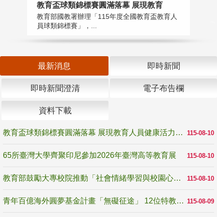
教育盃球類錦標賽圓滿落幕 展現教育
6
教育部國教署辦理「115年度全國教育盃教育人
「
員球類錦標賽」，...
首
最新消息
即時新聞
即時新聞澄清
電子布告欄
資料下載
教育盃球類錦標賽圓滿落幕 展現教育人員健康活力與團隊精神
115-08-10
65所臺灣大學齊聚印尼參加2026年臺灣高等教育展
115-08-10
教育部鼓勵大專校院推動「社會情緒學習與校園心理健康促進計畫」 培育校園「心」韌性
115-08-10
青年百億海外圓夢基金計畫「無礙征途」 12位特教與弱勢青年勇闖西班牙 跨越感官限制見證生命蛻變
115-08-09