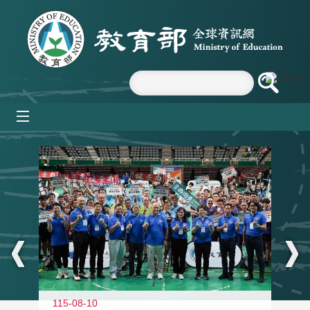
跳到主要內容區塊
mobile_menu
:::
115-08-10
11