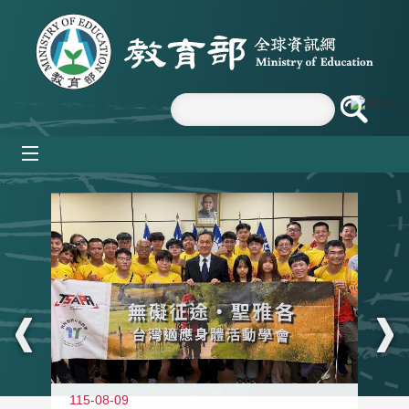
跳到主要內容區塊
mobile_menu
:::
115-08-09
11