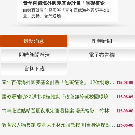
青年百億海外圓夢基金計畫「無礙征途
國
由教育部青年發展署「青年百億海外圓夢基金計
無
畫」支持、台灣適應...
是
最新消息
即時新聞
即時新聞澄清
電子布告欄
資料下載
青年百億海外圓夢基金計畫「無礙征途」 12位特教與弱勢青年勇闖西班牙 跨越感官限制見證生命蛻變
115-08-09
國教署補助22縣市積極推動「改善無障礙校園環境計畫」 打造友善、安全、無礙學習空間
115-08-09
青年壯遊點精選夏夜限定避暑提案 漫天蝠影、竹林尋蛙、茶香夜觀 邀青年暮色出發
115-08-08
教育家人物典範 發明大王林永禎教授 用自身經歷點亮學生的路
115-08-08