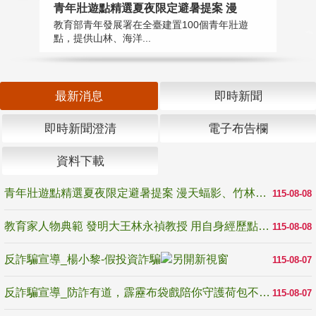
教
青年壯遊點精選夏夜限定避暑提案 漫
在
教育部青年發展署在全臺建置100個青年壯遊
譽
點，提供山林、海洋...
最新消息
即時新聞
即時新聞澄清
電子布告欄
資料下載
青年壯遊點精選夏夜限定避暑提案 漫天蝠影、竹林尋蛙、茶香夜觀 邀青年暮色出發
115-08-08
教育家人物典範 發明大王林永禎教授 用自身經歷點亮學生的路
115-08-08
反詐騙宣導_楊小黎-假投資詐騙
115-08-07
反詐騙宣導_防詐有道，霹靂布袋戲陪你守護荷包不受騙
115-08-07