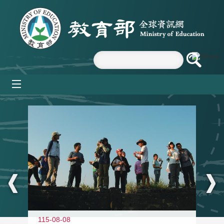
跳到主要內容區塊
mobile_menu
:::
11
115-08-08