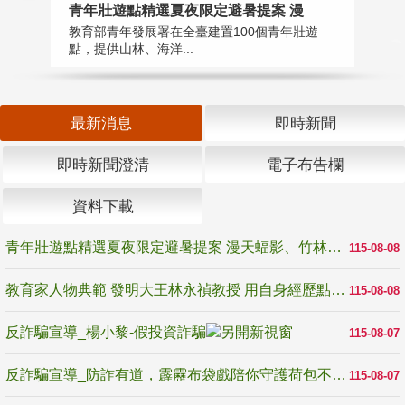
教
青年壯遊點精選夏夜限定避暑提案 漫
在
教育部青年發展署在全臺建置100個青年壯遊
譽
點，提供山林、海洋...
最新消息
即時新聞
即時新聞澄清
電子布告欄
資料下載
青年壯遊點精選夏夜限定避暑提案 漫天蝠影、竹林尋蛙、茶香夜觀 邀青年暮色出發
115-08-08
教育家人物典範 發明大王林永禎教授 用自身經歷點亮學生的路
115-08-08
反詐騙宣導_楊小黎-假投資詐騙
115-08-07
反詐騙宣導_防詐有道，霹靂布袋戲陪你守護荷包不受騙
115-08-07