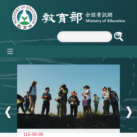
跳到主要內容區塊
mobile_menu
:::
11
115-08-08