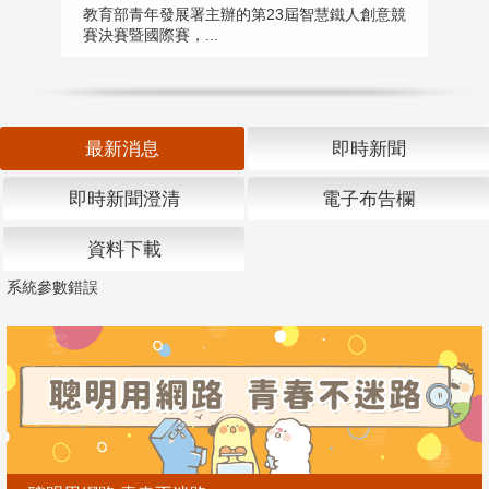
匯
教育部青年發展署主辦的第23屆智慧鐵人創意競
賽決賽暨國際賽，...
教
「
最新消息
即時新聞
即時新聞澄清
電子布告欄
資料下載
系統參數錯誤