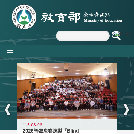
跳到主要內容區塊
mobile_menu
:::
115-08-06
2026智鐵決賽煉製「Blind
11