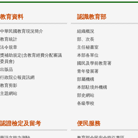
教育資料
認識教育部
中華民國教育現況簡介
組織概況
教育統計
部、次長
法令規章
主任秘書室
獎補助規定(含教育經費分配審議
本部各單位
委員會)
國民及學前教育署
出版品
青年發展署
行政院公報資訊網
部屬機構
教育剪影
本部駐境外機構
主題網站
部史網站
各級學校
認證檢定及留考
便民服務
華語文能力測驗
教育部全民安全指引專區