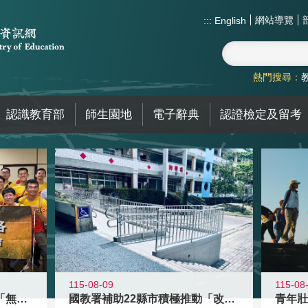
網站導覽
:::
English
熱門搜尋：
認識教育部
師生園地
電子辭典
認證檢定及留考
115-08-09
115-08
青年百億海外圓夢基金計畫「無礙征途
國教署補助22縣市積極推動「改善無