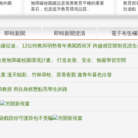
海外圓
無障礙校園建設是落實教育平權的重要
教育部
基石，也是提升教育環境品質...
壯遊點，
即時新聞
即時新聞澄清
電子布告欄
礙征途」 12位特教與弱勢青年勇闖西班牙 跨越感官限制見證生
改善無障礙校園環境計畫」 打造友善、安全、無礙學習空間
案 漫天蝠影、竹林尋蛙、茶香夜觀 邀青年暮色出發
禎教授 用自身經歷點亮學生的路
騙
袋戲陪你守護荷包不受騙