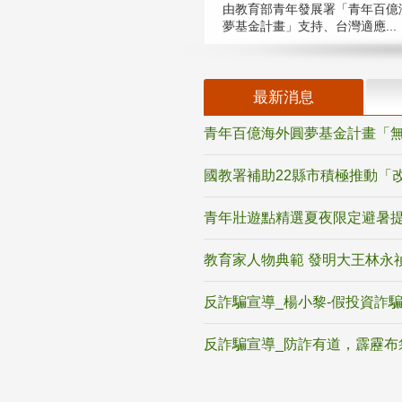
由教育部青年發展署「青年百億
夢基金計畫」支持、台灣適應...
最新消息
青年百億海外圓夢基金計畫「無
國教署補助22縣市積極推動「
青年壯遊點精選夏夜限定避暑提
教育家人物典範 發明大王林永
反詐騙宣導_楊小黎-假投資詐
反詐騙宣導_防詐有道，霹靂布