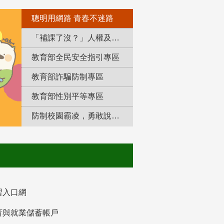
聰明用網路 青春不迷路
「補課了沒？」人權及轉型正義教育專區
教育部全民安全指引專區
教育部詐騙防制專區
教育部性別平等專區
防制校園霸凌，勇敢說出來！
習入口網
育與就業儲蓄帳戶