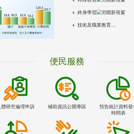
終身學習
技術及職業教育
便民服務
人體研究倫理申訴
補助資訊公開專區
預告統計資料發
時間表