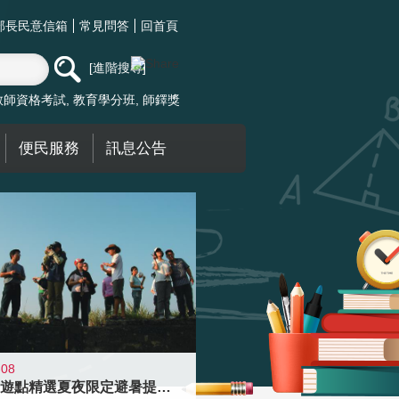
部長民意信箱
常見問答
回首頁
進階搜尋
教師資格考試
教育學分班
師鐸獎
便民服務
訊息公告
-08
青年壯遊點精選夏夜限定避暑提案 漫