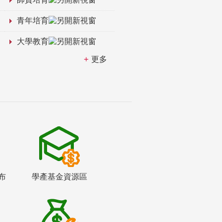
青年培育
大學教育
更多
布
學產基金資源區