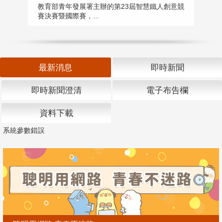
匯
教育部青年發展署主辦的第23屆智慧鐵人創意競
賽決賽暨國際賽，...
教
「
最新消息
即時新聞
即時新聞澄清
電子布告欄
資料下載
系統參數錯誤