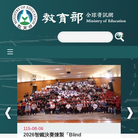
跳到主要內容區塊
mobile_menu
:::
115-08-06
2026智鐵決賽煉製「Blind
11