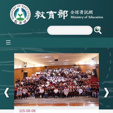
跳到主要內容區塊
mobile_menu
:::
115-08-06
11