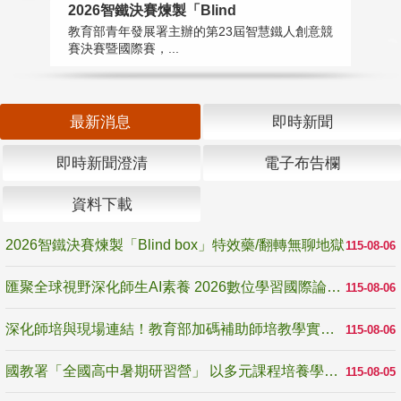
2026智鐵決賽煉製「Blind
匯
教育部青年發展署主辦的第23屆智慧鐵人創意競
教
賽決賽暨國際賽，...
「
最新消息
即時新聞
即時新聞澄清
電子布告欄
資料下載
2026智鐵決賽煉製「Blind box」特效藥/翻轉無聊地獄
115-08-06
匯聚全球視野深化師生AI素養 2026數位學習國際論壇高雄登場
115-08-06
深化師培與現場連結！教育部加碼補助師培教學實踐研究 10月師培國際研討會交流教學實踐經驗
115-08-06
國教署「全國高中暑期研習營」 以多元課程培養學生瞭解誠信專業與倫理價值
115-08-05