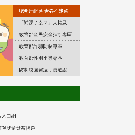
聰明用網路 青春不迷路
「補課了沒？」人權及轉型正義教育專區
教育部全民安全指引專區
教育部詐騙防制專區
教育部性別平等專區
防制校園霸凌，勇敢說出來！
習入口網
育與就業儲蓄帳戶