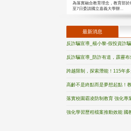
為落實融合教育理念，教育部於8
至7日委請國立嘉義大學辦...
最新消息
反詐騙宣導_楊小黎-假投資詐
反詐騙宣導_防詐有道，霹靂布
跨越限制，探索潛能！115年
高齡不是終點而是夢想起點！教
落實校園霸凌防制教育 強化專
強化學習歷程檔案推動效能 國