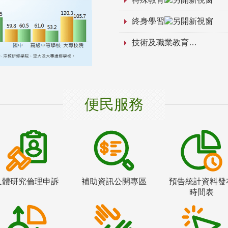
終身學習
技術及職業教育
便民服務
人體研究倫理申訴
補助資訊公開專區
預告統計資料發
時間表