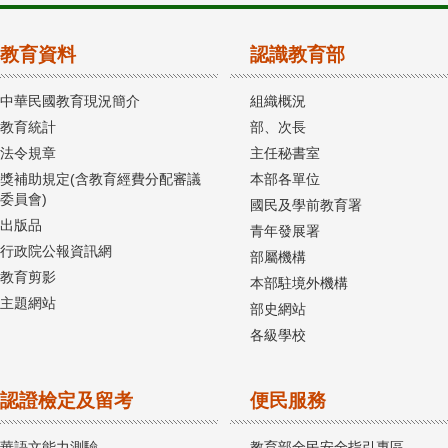
教育資料
認識教育部
中華民國教育現況簡介
組織概況
教育統計
部、次長
法令規章
主任秘書室
獎補助規定(含教育經費分配審議
本部各單位
委員會)
國民及學前教育署
出版品
青年發展署
行政院公報資訊網
部屬機構
教育剪影
本部駐境外機構
主題網站
部史網站
各級學校
認證檢定及留考
便民服務
華語文能力測驗
教育部全民安全指引專區