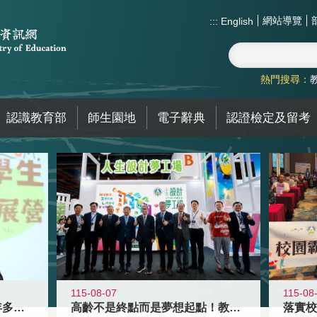
網站導覽
:::
English
熱門搜尋：
認識教育部
師生園地
電子辭典
認證檢定及留考
115-08-07
115-08
高齡不是終點而是夢想起點！教育部打
跨越限制，探索潛能！115年多元潛