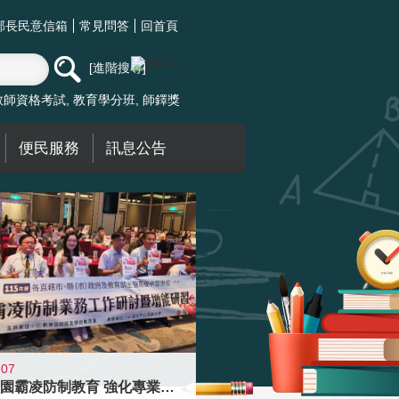
部長民意信箱
常見問答
回首頁
進階搜尋
教師資格考試
教育學分班
師鐸獎
便民服務
訊息公告
-07
落實校園霸凌防制教育 強化專業知能