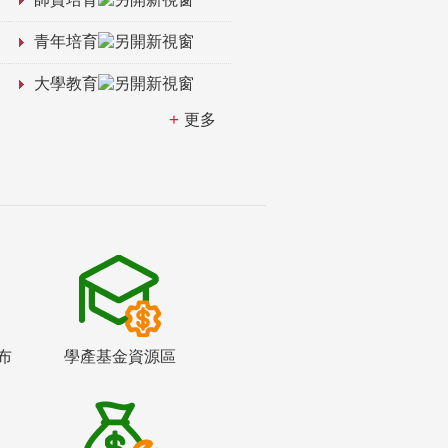
青年培育
大學教育
更多
布
學產基金資源區