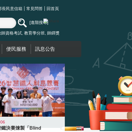
部長民意信箱
常見問答
回首頁
進階搜尋
教師資格考試
教育學分班
師鐸獎
便民服務
訊息公告
-06
智鐵決賽煉製「Blind