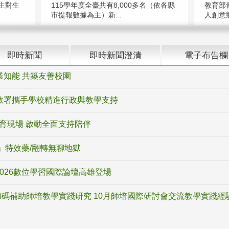
教育部
生對生
115學年度全臺共有8,000多名（依各縣
人創意競
市提報數據為主）新...
即時新聞
即時新聞澄清
電子布告欄
業知能 共築友善校園
教署攜手學校精進行政與教學支持
教育現場 啟動全面支持陪伴
ox」特效藥/翻轉無聊地獄
2026數位學習國際論壇高雄登場
碼補助師培教學實踐研究 10月師培國際研討會交流教學實踐經