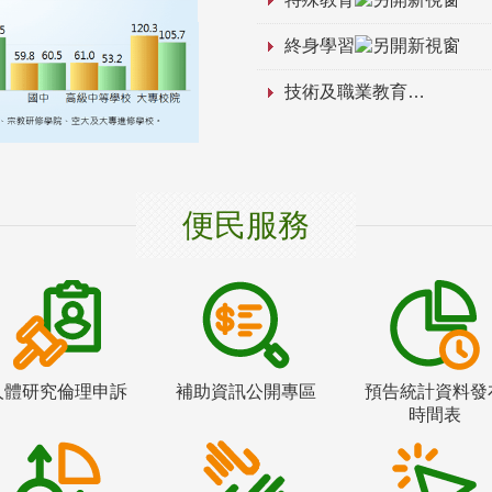
終身學習
技術及職業教育
便民服務
人體研究倫理申訴
補助資訊公開專區
預告統計資料發
時間表