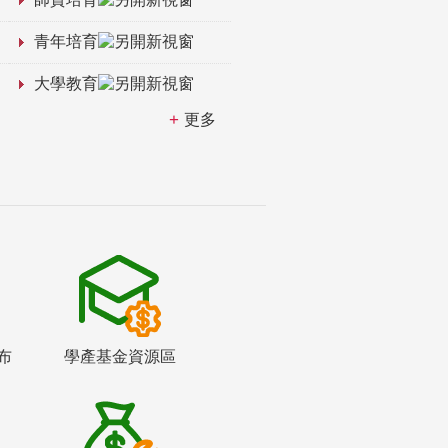
青年培育
大學教育
更多
布
學產基金資源區