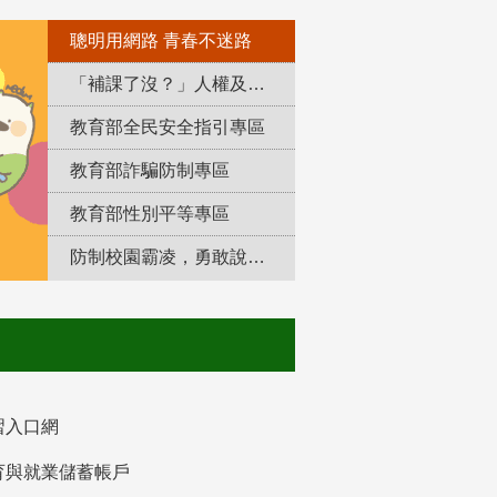
聰明用網路 青春不迷路
「補課了沒？」人權及轉型正義教育專區
教育部全民安全指引專區
教育部詐騙防制專區
教育部性別平等專區
防制校園霸凌，勇敢說出來！
習入口網
育與就業儲蓄帳戶