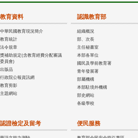
教育資料
認識教育部
中華民國教育現況簡介
組織概況
教育統計
部、次長
法令規章
主任秘書室
獎補助規定(含教育經費分配審議
本部各單位
委員會)
國民及學前教育署
出版品
青年發展署
行政院公報資訊網
部屬機構
教育剪影
本部駐境外機構
主題網站
部史網站
各級學校
認證檢定及留考
便民服務
華語文能力測驗
教育部全民安全指引專區