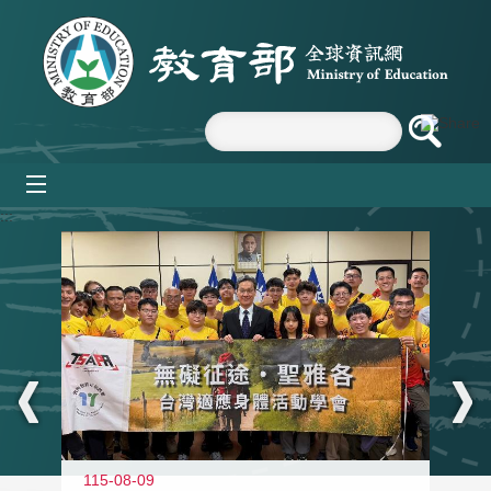
跳到主要內容區塊
mobile_menu
:::
115-08-09
11