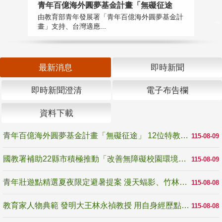
青年百億海外圓夢基金計畫「無礙征途
國
由教育部青年發展署「青年百億海外圓夢基金計
無
畫」支持、台灣適應...
是
最新消息
即時新聞
即時新聞澄清
電子布告欄
資料下載
青年百億海外圓夢基金計畫「無礙征途」 12位特教與弱勢青年勇闖西班牙 跨越感官限制見證生命蛻變
115-08-09
國教署補助22縣市積極推動「改善無障礙校園環境計畫」 打造友善、安全、無礙學習空間
115-08-09
青年壯遊點精選夏夜限定避暑提案 漫天蝠影、竹林尋蛙、茶香夜觀 邀青年暮色出發
115-08-08
教育家人物典範 發明大王林永禎教授 用自身經歷點亮學生的路
115-08-08