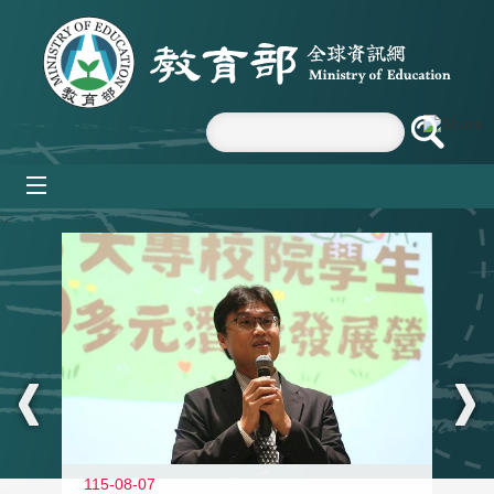
跳到主要內容區塊
mobile_menu
:::
11
115-08-07