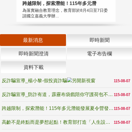
高
跨越限制，探索潛能！115年多元潛
教
為落實融合教育理念，教育部於8月4日至7日委
博
請國立嘉義大學辦...
最新消息
即時新聞
即時新聞澄清
電子布告欄
資料下載
反詐騙宣導_楊小黎-假投資詐騙
115-08-07
反詐騙宣導_防詐有道，霹靂布袋戲陪你守護荷包不受騙
115-08-07
跨越限制，探索潛能！115年多元潛能發展夏令營發掘生命無限可能
115-08-07
高齡不是終點而是夢想起點！教育部打造「人生設計夢工場」 參展第3屆高齡健康產業博覽會
115-08-07