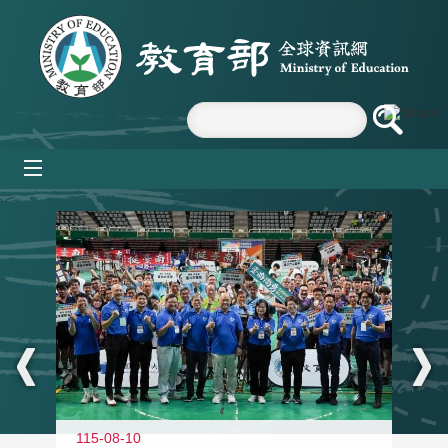
跳到主要內容區塊
mobile_menu
:::
115-08-10
11