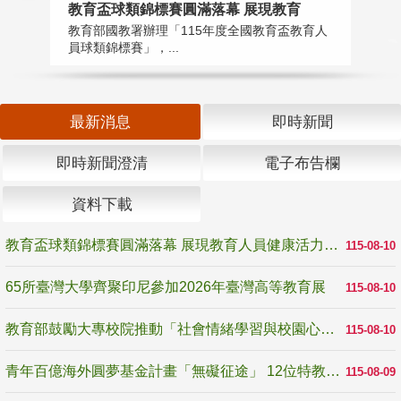
教育盃球類錦標賽圓滿落幕 展現教育
6
教育部國教署辦理「115年度全國教育盃教育人
「
員球類錦標賽」，...
首
最新消息
即時新聞
即時新聞澄清
電子布告欄
資料下載
教育盃球類錦標賽圓滿落幕 展現教育人員健康活力與團隊精神
115-08-10
65所臺灣大學齊聚印尼參加2026年臺灣高等教育展
115-08-10
教育部鼓勵大專校院推動「社會情緒學習與校園心理健康促進計畫」 培育校園「心」韌性
115-08-10
青年百億海外圓夢基金計畫「無礙征途」 12位特教與弱勢青年勇闖西班牙 跨越感官限制見證生命蛻變
115-08-09