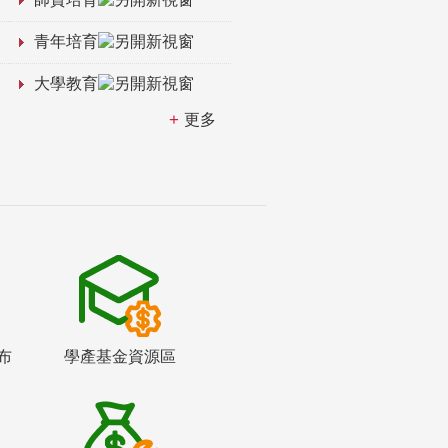
青年培育
大學教育
更多
布
學產基金資源區