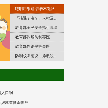
聰明用網路 青春不迷路
「補課了沒？」人權及轉型正義教育專區
教育部全民安全指引專區
教育部詐騙防制專區
教育部性別平等專區
防制校園霸凌，勇敢說出來！
習入口網
育與就業儲蓄帳戶