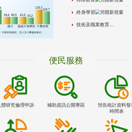
終身學習
技術及職業教育
便民服務
人體研究倫理申訴
補助資訊公開專區
預告統計資料發
時間表