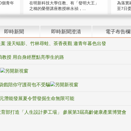
在明新科技大學任教、有「發明大王」
0個青年
為落實
之稱的榮譽講座教授林永禎，...
至7日委
即時新聞
即時新聞澄清
電子布告欄
案 漫天蝠影、竹林尋蛙、茶香夜觀 邀青年暮色出發
禎教授 用自身經歷點亮學生的路
騙
袋戲陪你守護荷包不受騙
多元潛能發展夏令營發掘生命無限可能
育部打造「人生設計夢工場」 參展第3屆高齡健康產業博覽會