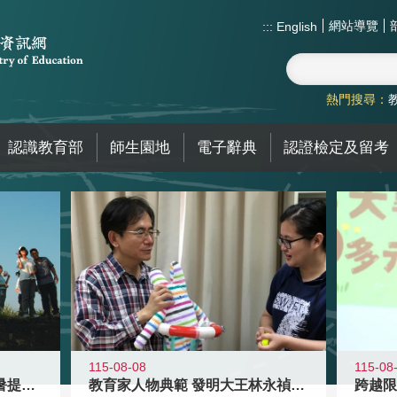
網站導覽
:::
English
熱門搜尋：
認識教育部
師生園地
電子辭典
認證檢定及留考
115-08-08
115-08
教育家人物典範 發明大王林永禎教授
青年壯遊點精選夏夜限定避暑提案 漫