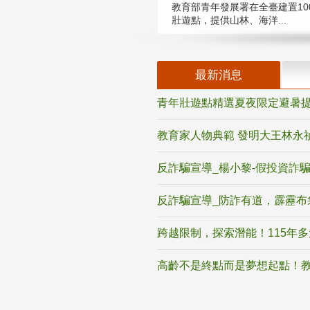
教育部青年發展署在全臺建置10
壯遊點，提供山林、海洋...
最新消息
青年壯遊點精選夏夜限定避暑提
教育家人物典範 發明大王林永
反詐騙宣導_楊小黎-假投資詐
反詐騙宣導_防詐有道，霹靂布
跨越限制，探索潛能！115年
高齡不是終點而是夢想起點！教