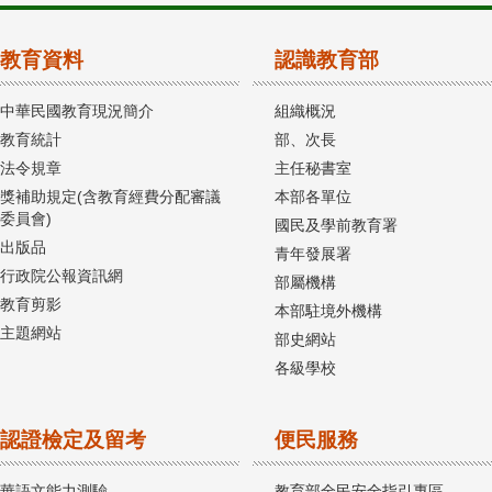
教育資料
認識教育部
中華民國教育現況簡介
組織概況
教育統計
部、次長
法令規章
主任秘書室
獎補助規定(含教育經費分配審議
本部各單位
委員會)
國民及學前教育署
出版品
青年發展署
行政院公報資訊網
部屬機構
教育剪影
本部駐境外機構
主題網站
部史網站
各級學校
認證檢定及留考
便民服務
華語文能力測驗
教育部全民安全指引專區