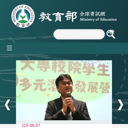
跳到主要內容區塊
mobile_menu
:::
11
115-08-07