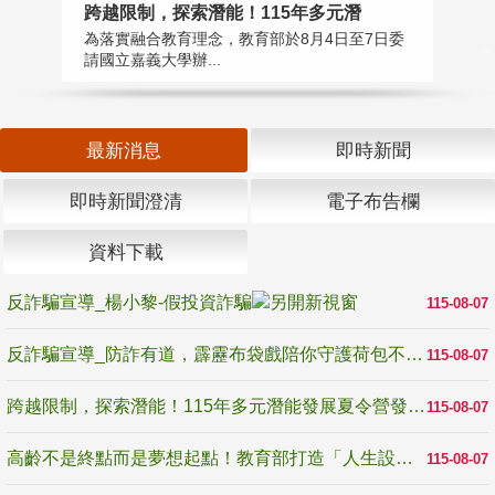
高
跨越限制，探索潛能！115年多元潛
教
為落實融合教育理念，教育部於8月4日至7日委
博
請國立嘉義大學辦...
最新消息
即時新聞
即時新聞澄清
電子布告欄
資料下載
反詐騙宣導_楊小黎-假投資詐騙
115-08-07
反詐騙宣導_防詐有道，霹靂布袋戲陪你守護荷包不受騙
115-08-07
跨越限制，探索潛能！115年多元潛能發展夏令營發掘生命無限可能
115-08-07
高齡不是終點而是夢想起點！教育部打造「人生設計夢工場」 參展第3屆高齡健康產業博覽會
115-08-07