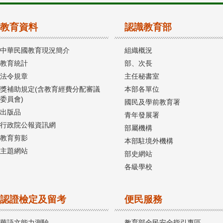
教育資料
認識教育部
中華民國教育現況簡介
組織概況
教育統計
部、次長
法令規章
主任秘書室
獎補助規定(含教育經費分配審議
本部各單位
委員會)
國民及學前教育署
出版品
青年發展署
行政院公報資訊網
部屬機構
教育剪影
本部駐境外機構
主題網站
部史網站
各級學校
認證檢定及留考
便民服務
華語文能力測驗
教育部全民安全指引專區