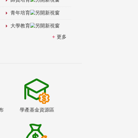
青年培育
大學教育
更多
布
學產基金資源區