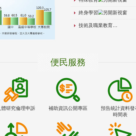
終身學習
技術及職業教育
便民服務
人體研究倫理申訴
補助資訊公開專區
預告統計資料發
時間表