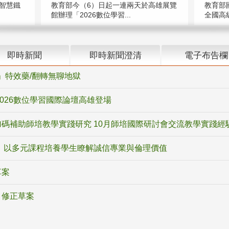
智慧鐵
教育部今（6）日起一連兩天於高雄展覽
教育部
館辦理「2026數位學習...
全國高級
即時新聞
即時新聞澄清
電子布告欄
ox」特效藥/翻轉無聊地獄
2026數位學習國際論壇高雄登場
碼補助師培教學實踐研究 10月師培國際研討會交流教學實踐經
 以多元課程培養學生瞭解誠信專業與倫理價值
草案
》修正草案