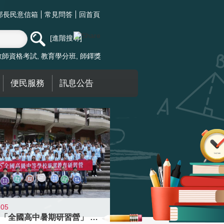
部長民意信箱
常見問答
回首頁
進階搜尋
教師資格考試
教育學分班
師鐸獎
便民服務
訊息公告
-05
國教署「全國高中暑期研習營」 以多