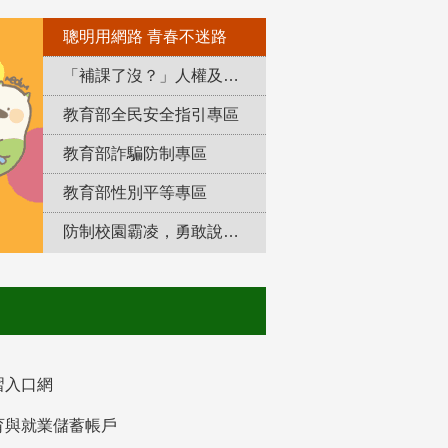
聰明用網路 青春不迷路
「補課了沒？」人權及轉型正義教育專區
教育部全民安全指引專區
教育部詐騙防制專區
教育部性別平等專區
防制校園霸凌，勇敢說出來！
習入口網
育與就業儲蓄帳戶