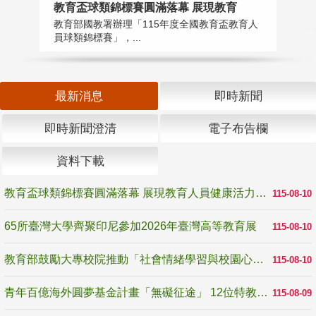
教育盃球類錦標賽圓滿落幕 展現教育
6
教育部國教署辦理「115年度全國教育盃教育人
「
員球類錦標賽」，...
首
最新消息
即時新聞
即時新聞澄清
電子布告欄
資料下載
教育盃球類錦標賽圓滿落幕 展現教育人員健康活力與團隊精神
115-08-10
65所臺灣大學齊聚印尼參加2026年臺灣高等教育展
115-08-10
教育部鼓勵大專校院推動「社會情緒學習與校園心理健康促進計畫」 培育校園「心」韌性
115-08-10
青年百億海外圓夢基金計畫「無礙征途」 12位特教與弱勢青年勇闖西班牙 跨越感官限制見證生命蛻變
115-08-09