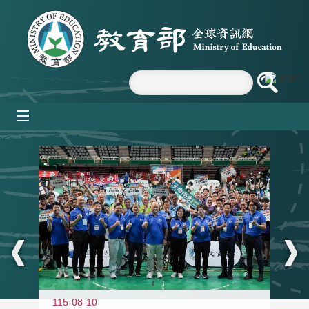
跳到主要內容區塊
mobile_menu
:::
115-08-10
11