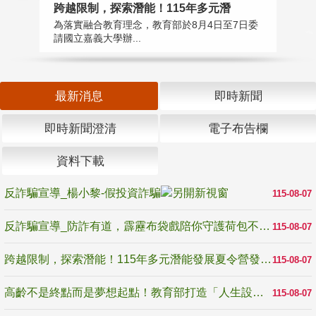
高
跨越限制，探索潛能！115年多元潛
教
為落實融合教育理念，教育部於8月4日至7日委
博
請國立嘉義大學辦...
最新消息
即時新聞
即時新聞澄清
電子布告欄
資料下載
反詐騙宣導_楊小黎-假投資詐騙
115-08-07
反詐騙宣導_防詐有道，霹靂布袋戲陪你守護荷包不受騙
115-08-07
跨越限制，探索潛能！115年多元潛能發展夏令營發掘生命無限可能
115-08-07
高齡不是終點而是夢想起點！教育部打造「人生設計夢工場」 參展第3屆高齡健康產業博覽會
115-08-07