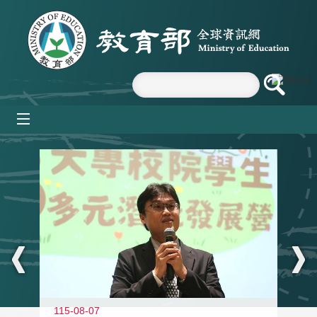
跳到主要內容區塊
mobile_menu
:::
11
115-08-07