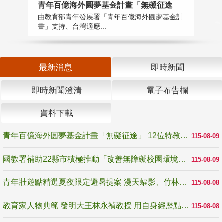
青年百億海外圓夢基金計畫「無礙征途
國
由教育部青年發展署「青年百億海外圓夢基金計
無
畫」支持、台灣適應...
是
最新消息
即時新聞
即時新聞澄清
電子布告欄
資料下載
青年百億海外圓夢基金計畫「無礙征途」 12位特教與弱勢青年勇闖西班牙 跨越感官限制見證生命蛻變
115-08-09
國教署補助22縣市積極推動「改善無障礙校園環境計畫」 打造友善、安全、無礙學習空間
115-08-09
青年壯遊點精選夏夜限定避暑提案 漫天蝠影、竹林尋蛙、茶香夜觀 邀青年暮色出發
115-08-08
教育家人物典範 發明大王林永禎教授 用自身經歷點亮學生的路
115-08-08