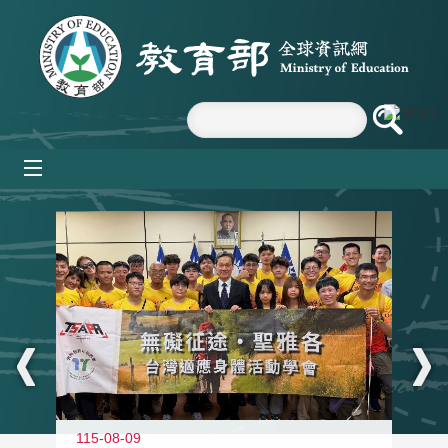
跳到主要內容區塊
mobile_menu
:::
115-08-09
11