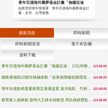
青年百億海外圓夢基金計畫「無礙征途
國
由教育部青年發展署「青年百億海外圓夢基金計
無
畫」支持、台灣適應...
是
最新消息
即時新聞
即時新聞澄清
電子布告欄
資料下載
青年百億海外圓夢基金計畫「無礙征途」 12位特教與弱勢青年勇闖西班牙 跨越感官限制見證生命蛻變
115-08-09
國教署補助22縣市積極推動「改善無障礙校園環境計畫」 打造友善、安全、無礙學習空間
115-08-09
青年壯遊點精選夏夜限定避暑提案 漫天蝠影、竹林尋蛙、茶香夜觀 邀青年暮色出發
115-08-08
教育家人物典範 發明大王林永禎教授 用自身經歷點亮學生的路
115-08-08