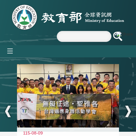
跳到主要內容區塊
mobile_menu
:::
115-08-09
11